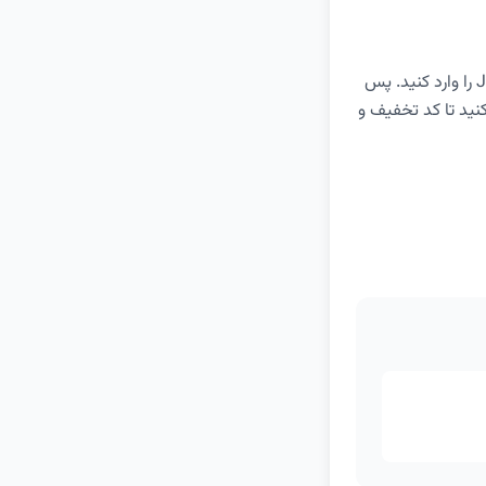
جهت دریافت 2 روز اشتراک رایگان فیلیمو و دسترسی نامحدود به تمام محتواهای آن، کد JT99 را وارد کنید. پس
ک کنید تا کد تخفیف و