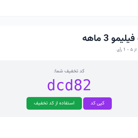
مو 3 ماهه
کد تخفیف شما:
dcd82
کپی کد
استفاده از کد تخفیف